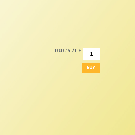
0,00
лв. /
0
€