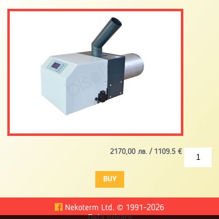
2170,00
лв. /
1109.5
€
Nekoterm Ltd.
©
1991-2026
Data privacy