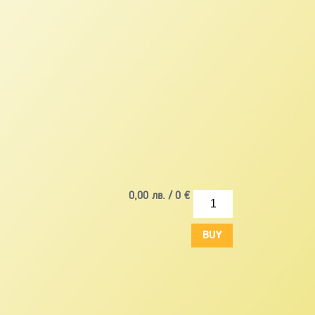
0,00
лв. /
0
€