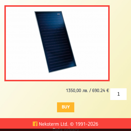
1350,00
лв. /
690.24
€
Nekoterm Ltd.
©
1991-2026
Data privacy