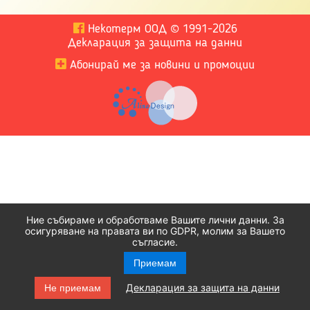
Некотерм ООД
©
1991-2026
Декларация за защита на данни
Абонирай ме за новини и промоции
Ние събираме и обработваме Вашите лични данни. За
осигуряване на правата ви по GDPR, молим за Вашето
съгласие.
Приемам
Декларация за защита на данни
Не приемам