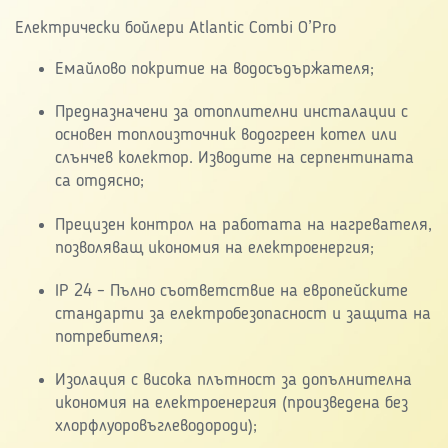
Електрически бойлери Atlantic Combi O’Pro
Емайлово покритие на водосъдържателя;
Предназначени за отоплителни инсталации с
основен топлоизточник водогреен котел или
слънчев колектор. Изводите на серпентината
са отдясно;
Прецизен контрол на работата на нагревателя,
позволяващ икономия на електроенергия;
IP 24 – Пълно съответствие на европейските
стандарти за електробезопасност и защита на
потребителя;
Изолация с висока плътност за допълнителна
икономия на електроенергия (произведена без
хлорфлуоровъглеводороди);