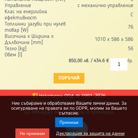
Управление
с механично управление
Клас на енергийна
C
ефективност
Топлинни загуби при нулев
76
товар [W]
Височина x Ширина х
1010 x 586 x 586
Дълбочина [mm]
Тегло [kg]
56
Обем [l]
850,00
лв. /
434.6
€
бр.
Некотерм ООД
©
1991-2026
Декларация за защита на данни
Ние събираме и обработваме Вашите лични данни. За
осигуряване на правата ви по GDPR, молим за Вашето
Абонирай ме за новини и промоции
съгласие.
Приемам
Декларация за защита на данни
Не приемам