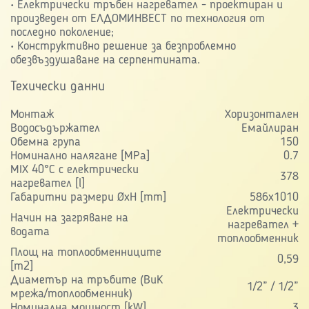
• Електрически тръбен нагревател - проектиран и
произведен от ЕЛДОМИНВЕСТ по технология от
последно поколение;
• Конструктивно решение за безпроблемно
обезвъздушаване на серпентината.
Техически данни
Монтаж
Хоризонтален
Водосъдържател
Eмайлиран
Обемна група
150
Номинално налягане [MPa]
0.7
MIX 40°C с електрически
378
нагревател [l]
Габаритни размери ØxH [mm]
586х1010
Електрически
Начин на загряване на
нагревател +
водата
топлообменник
Площ на топлообменниците
0,59
[m2]
Диаметър на тръбите (ВиК
1/2” / 1/2”
мрежа/топлообменник)
Номинална мощност [kW]
3