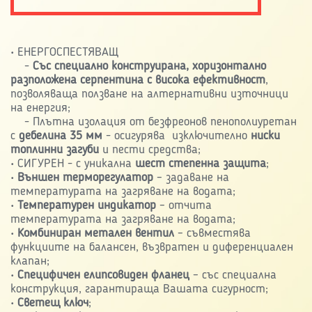
•
ЕНЕРГОСПЕСТЯВАЩ
-
Със специално конструирана, хоризонтално
разположена серпентина с висока ефективност
,
позволяваща ползване на алтернативни източници
на енергия;
- Плътна изолация от безфреонов пенополиуретан
с
дебелина 35 мм
- осигурява изключително
ниски
топлинни загуби
и пести средства;
• СИГУРЕН - с уникална
шест степенна защита
;
•
Външен терморегулатор
– задаване на
температурата на загряване на водата;
•
Температурен индикатор
– отчита
температурата на загряване на водата;
•
Комбиниран метален вентил
– съвместява
функциите на балансен, възвратен и диференциален
клапан;
•
Специфичен елипсовиден фланец
– със специална
конструкция, гарантираща Вашата сигурност;
•
Светещ ключ
;