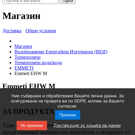
Търси
Магазин
Доставка
Общи условия
Магазин
Възобновяеми Енергийни Източници (ВЕИ)
Термопомпи
Термопомпи вода/вода
EMMETI
Emmeti EHW M
Emmeti EHW M
Ние събираме и обработваме Вашите лични данни. За
осигуряване на правата ви по GDPR, молим за Вашето
съгласие.
ЗА ПРОДУКТА
Приемам
Тази серия термопомпи „вода-вода“
Декларация за защита на данни
Не приемам
представляват компактен моноблок с мощност от