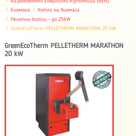
Възобновяеми Енергийни Източници (ВЕИ)
Биомаса
Котли на биомаса
Пелетни котли - до 25kW
GreenEcoTherm PELLETHERM MARATHON 20 kW
GreenEcoTherm PELLETHERM MARATHON
20 kW