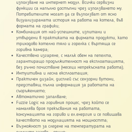
използване на интернет модул. Всички сервизни
функции са напълно достъпни чрез използването му.
Потребителите могат да се възползват от ясно
визуализираната история на работа на котела, във
формата на графики;
Комбинация от най-успешните, изпитани и
утвърдени в практиката на фирмата продукти, като
триходово котелно тяло и горелка с въртяща се
горивна камера;
Качествено изгаряне, с малък обем на пепелта,
гарантиращо продължителност на експлоатацията,
без ръчно почистване (месеци непрекъсната работа);
Интуитивна и лесна експлоатация;
Практичен дизайн, дисплей със сензорни бутони,
представящ пълна информация за работата на
съоръжението;
Автоматично запалване;
Fuzzie Logic на горивния процес, чрез който се
намалява броя прекъсвания на работата,
консумацията на гориво и ел.енергия и се повишава
качеството на модулацията на мощността;
Възможност за следене на температурата на