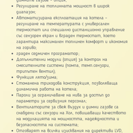
димните газове – опция;
Регулиране на топлинната мощност в широк
диапазон;
Автоматизирана експлоатация на котела –
регулиране на температурата с универсален
термостат или специално дистанционно управление
със сензорен екран и вграден термостат, което
гарантира максимален топлинен комфорт и икономия
на гориво;
граден седмичен програматор;
Допълнителни модули (опция) за контрол на
смесителните системи (помпа, темп.сензори,
трипътен вентил);
Функция лято/зима;
Стоманена триходова конструкция, позволяваща
динамична работа на котела;
Пароли за ограничаване на нива за достъп до
параметри за сервизния персонал;
Вентилаторите за свеж въздух и димни газове са
снабдени със сензори на Хол, повишаващи качеството
на модулацията на мощността, надеждността и
безопасността на системата;
Отговарят на всички изисквания на директиви LVD,