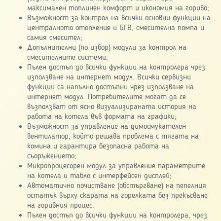
максимален топлинен комфорт и икономия на гориво;
Възможност за контрол на всички основни функции на
централното отопление и БГВ, смесителна помпа и
самия смесител;
Допълнителни (по избор) модули за контрол на
смесителните системи;
Пълен достъп до всички функции на контролера чрез
използване на интернет модул. Всички сервизни
функции са напълно достъпни чрез използване на
интернет модул. Потребителите могат да се
възползват от ясно визуализираната история на
работа на котела във формата на графики;
Възможност за управление на димосмукателен
вентилатор, който решава проблема с тягата на
комина и гарантира безопасна работа на
съоръжението;
Микропроцесорен модул за управление параметрите
на котела и табло с интерфейсен дисплей;
Автоматично почистване (обстъргване) на пепелния
остатък върху скарата на горелката без прекъсване
на горивния процес;
Пълен достъп до всички функции на контролера, чрез