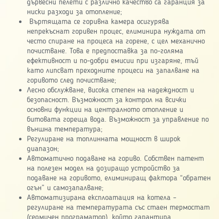
дървесни пелети с различно качество са гаранция за
ниски разходи за отопление;
Въртящата се горивна камера осигурява
непрекъснат горивен процес, елиминира нуждата от
често спиране на процеса на горене, с цел механично
почистване. Това е предпоставка за по-голяма
ефективност и по-добри емисии при изгаряне, тъй
като липсват преходните процеси на запалване на
горивото след почистване;
Лесно обслужване, висока степен на надеждност и
безопасност. Възможност за контрол на всички
основни функции на централното отопление и
битовата гореща вода. Възможност за управление по
външна температура;
Регулиране на топлинната мощност в широк
диапазон;
Автоматично подаване на гориво. Собствен патент
на полезен модел на дозиращо устройство за
подаване на горивото, елиминиращ фактора “обратен
огън” и самозапалване;
Автоматизирана експлоатация на котела –
регулиране на температурата със стаен термостат
(седмичен програматор), който гарантира