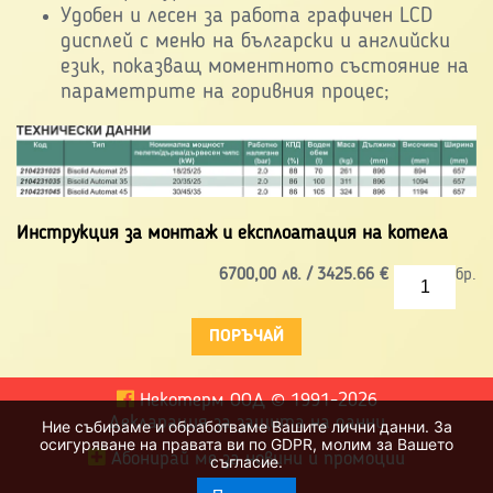
Удобен и лесен за работа графичен LCD
дисплей с меню на български и английски
език, показващ моментното състояние на
параметрите на горивния процес;
Инструкция за монтаж и експлоатация на котела
6700,00
лв. /
3425.66
€
бр.
Некотерм ООД
©
1991-2026
Декларация за защита на данни
Ние събираме и обработваме Вашите лични данни. За
осигуряване на правата ви по GDPR, молим за Вашето
Абонирай ме за новини и промоции
съгласие.