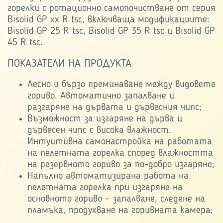
горелки с ротационно самопочистване от серия
Bisolid GP xx R tsc, включваща модификациите:
Bisolid GP 25 R tsc, Bisolid GP 35 R tsc и Bisolid GP
45 R tsc.
ПОКАЗАТЕЛИ НА ПРОДУКТА
Лесно и бързо преминаване между видовете
гориво. Автоматично запалване и
разгаряне на дървата и дървесния чипс;
Възможност за изгаряне на дърва и
дървесен чипс с висока влажност.
Интуитивна самонастройка на работата
на пелетната горелка според влажността
на резервното гориво за по-добро изгаряне;
Напълно автоматизирана работа на
пелетната горелка при изгаряне на
основното гориво – запалване, следене на
пламъка, продухване на горивната камера;