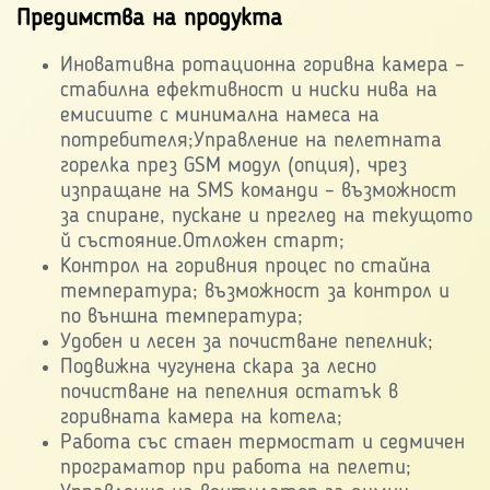
Предимства на продукта
Иновативна ротационна горивна камера –
стабилна ефективност и ниски нива на
емисиите с минимална намеса на
потребителя;
Управление на пелетната
горелка през GSM модул (опция), чрез
изпращане на SMS команди – възможност
за спиране, пускане и преглед на текущото
й състояние.
Отложен старт;
Контрол на горивния процес по стайна
температура; възможност за контрол и
по външна температура;
Удобен и лесен за почистване пепелник;
Подвижна чугунена скара за лесно
почистване на пепелния остатък в
горивната камера на котела;
Работа със стаен термостат и седмичен
програматор при работа на пелети;