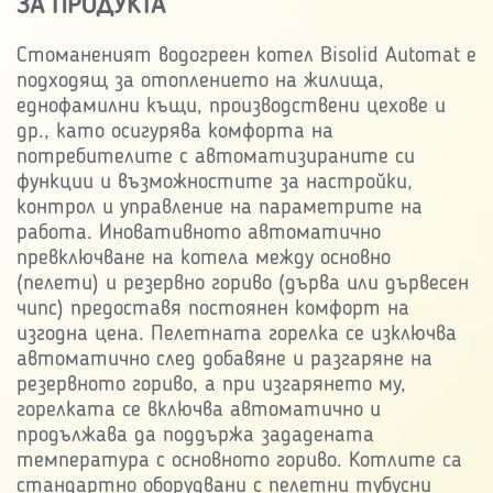
ЗА ПРОДУКТА
Стоманеният водогреен котел Bisolid Automat е
подходящ за отоплението на жилища,
еднофамилни къщи, производствени цехове и
др., като осигурява комфорта на
потребителите с автоматизираните си
функции и възможностите за настройки,
контрол и управление на параметрите на
работа. Иновативното автоматично
превключване на котела между основно
(пелети) и резервно гориво (дърва или дървесен
чипс) предоставя постоянен комфорт на
изгодна цена. Пелетната горелка се изключва
автоматично след добавяне и разгаряне на
резервното гориво, а при изгарянето му,
горелката се включва автоматично и
продължава да поддържа зададената
температура с основното гориво. Котлите са
стандартно оборудвани с пелетни тубусни