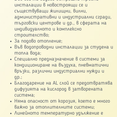
инсталации в новостроящи се и
съществуващи жилищни, вилни,
административни и индустриални сгради,
търговски центрове и др., в сферата на
индивидуалното и комплексно
строителство;
За подово отопление;
Във водопроводни инсталации за студена и
топла вода;
Специално предназначение в системи за
кондициониране на въздуха, пневматични
връзки, различни индустриални нужди и
др.;
Благодарение на AL слой се предотвратява
дифузията на кислород в затворената
система;
Няма опасност от корозия, което е много
важно за отоплителните системи;
Линейното температурно удължение е