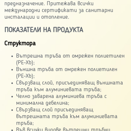
предназначение. Притежава всички
международни сертификати за санитарни
инсталации и отопление.
ПОКАЗАТЕЛИ НА ПРОДУКТА
Структора
Вътрешна тръба от омрежен полиетилен
(PE-Xb);
Външна тръба от омрежен полиетилен
(PE-Xb);
Свързващ слой, присъединяващ външната
тръба към алуминиевата тръба;
Челно заварена алуминиева тръба с
минимална дебелина;
Свързващ слой присъединяващ
вътрешната тръба към алуминиевата
тръба;
Във всички видове вътрешни тръбни