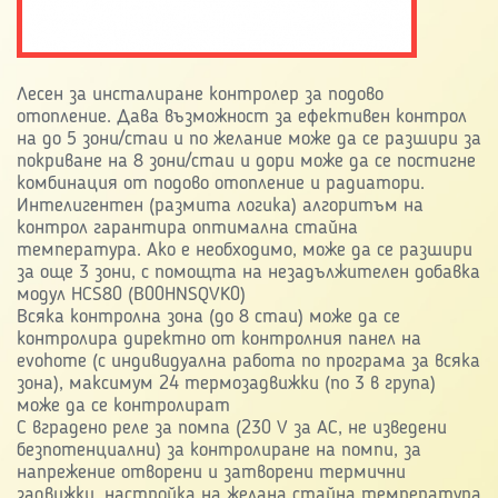
Лесен за инсталиране контролер за подово
отопление. Дава възможност за ефективен контрол
на до 5 зони/стаи и по желание може да се разшири за
покриване на 8 зони/стаи и дори може да се постигне
комбинация от подово отопление и радиатори.
Интелигентен (размита логика) алгоритъм на
контрол гарантира оптимална стайна
температура. Ако е необходимо, може да се разшири
за още 3 зони, с помощта на незадължителен добавка
модул HCS80 (B00HNSQVK0)
Всяка контролна зона (до 8 стаи) може да се
контролира директно от контролния панел на
evohome (с индивидуална работа по програма за всяка
зона), максимум 24 термозадвижки (по 3 в група)
може да се контролират
С вградено реле за помпа (230 V за AC, не изведени
безпотенциални) за контролиране на помпи, за
напрежение отворени и затворени термични
задвижки, настройка на желана стайна температура