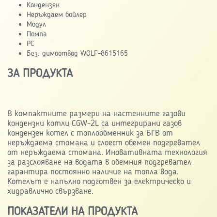
Кондензен
Неръждаем бойлер
Модул
Помпа
РС
Без: димоотвод WOLF-8615165
ЗА ПРОДУКТА
В компактните размери на настенните газови
кондензни котли CGW-2L са интегрирани газов
кондензен котел с топлообменник за БГВ от
неръждаема стомана и слоест обемен подгревател
от неръждаема стомана. Иновативната технология
за разслояване на водата в обемния подгревател
гарантира постоянно наличие на топла вода.
Котелът е напълно подготвен за електрическо и
хидравлично свързване.
ПОКАЗАТЕЛИ НА ПРОДУКТА