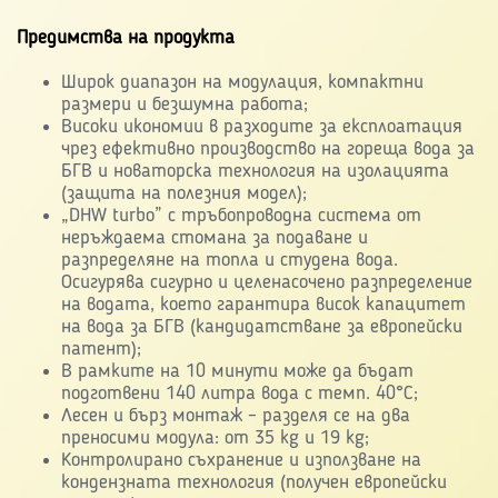
Предимства на продукта
Широк диапазон на модулация, компактни
размери и безшумна работа;
Високи икономии в разходите за експлоатация
чрез ефективно производство на гореща вода за
БГВ и новаторска технология на изолацията
(защита на полезния модел);
„DHW turbo” с тръбопроводна система от
неръждаема стомана за подаване и
разпределяне на топла и студена вода.
Осигурява сигурно и целенасочено разпределение
на водата, което гарантира висок капацитет
на вода за БГВ (кандидатстване за европейски
патент);
В рамките на 10 минути може да бъдат
подготвени 140 литра вода с темп. 40°C;
Лесен и бърз монтаж – разделя се на два
преносими модула: от 35 kg и 19 kg;
Контролирано съхранение и използване на
кондензната технология (получен европейски