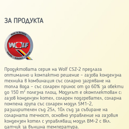
ЗА ПРОДУКТА
Продуктовата серия на Wolf CSZ-2 предлага
оптимално и компактно решение – газова кондензна
техника в комбинация със соларно загряване на
топла вода – със соларен принос от до 60% за обекти
до 150 m² полезна площ. Модулът е окомплектован с:
газов кондензен котел, соларен подгревател, соларна
помпена група със соларен модул SM1-2,
разширителен съд 25л, 10л съд за събиране на
соларната течност, основно управление на газовия
кондензен котел с управляващ модул ВМ-2 с вкл.
датчик за външна температура.