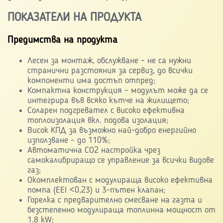
ПОКАЗАТЕЛИ НА ПРОДУКТА
Предимства на продукта
Лесен за монтаж, обслужване – не са нужни
странични разстояния за сервиз, до всички
компоненти има достъп отпред;
Компактна конструкция – модулът може да се
интегрира във всяко кътче на жилището;
Соларен подгревател с високо ефективна
топлоизолация вкл. подова изолация;
Висок КПД за възможно най-добро енергийно
използване – до 110%;
Автоматична CO2 настройка чрез
самокалибриращо се управление за всички видове
газ;
Окомплектован с модулираща високо ефективна
помпа (EEI <0,23) и 3-пътен клапан;
Горелка с предварително смесване на газта и
безстепенно модулираща топлинна мощност от
1.8 kW;